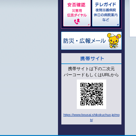
携帯サイトは下の二次元
バーコードもしくはURLから
https://www.bousai.shikokuchuo.jp/mo
b/