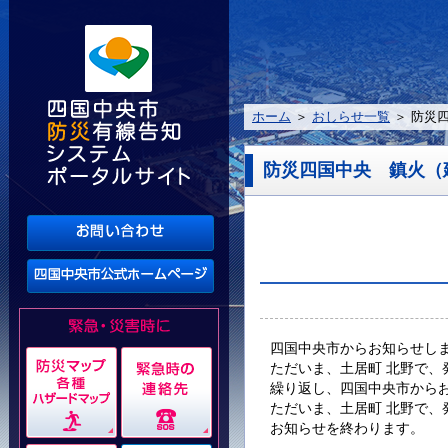
ホーム
＞
おしらせ一覧
＞ 防災
防災四国中央 鎮火（
四国中央市からお知らせし
ただいま、土居町 北野で
繰り返し、四国中央市から
ただいま、土居町 北野で
お知らせを終わります。